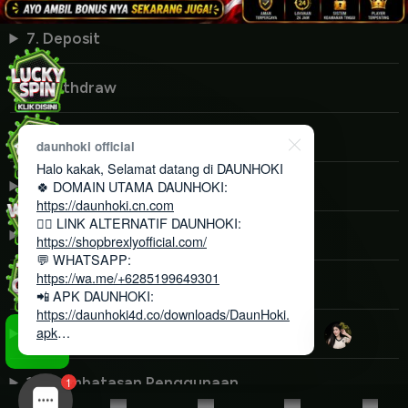
7. Deposit
8. Withdraw
9. Perlindungan Saldo & Chargeback
daunhoki official
Halo kakak, Selamat datang di DAUNHOKI
10. Pasang Taruhan
🍀 DOMAIN UTAMA DAUNHOKI:
https://daunhoki.cn.com
👉🏼 LINK ALTERNATIF DAUNHOKI:
11. Konfirmasi Taruhan
https://shopbrexlyofficial.com/
💬 WHATSAPP:
https://wa.me/+6285199649301
12. Bonus & Promosi
📲 APK DAUNHOKI:
https://daunhoki4d.co/downloads/DaunHoki.
apk
13. Kewenangan Layanan
ℹ️ DEPOSIT MENGGUNAKAN QRIS HANYA
1 DETIK SAJA KAKAK
14. Pembatasan Penggunaan
1